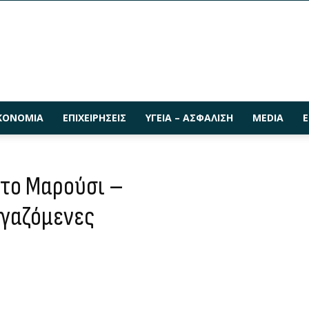
ΚΟΝΟΜΊΑ
ΕΠΙΧΕΙΡΉΣΕΙΣ
ΥΓΕΊΑ – ΑΣΦΆΛΙΣΗ
MEDIA
Ε
στο Μαρούσι –
ργαζόμενες