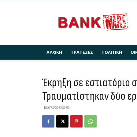
BANKWARS.GR
ΑΡΧΙΚΉ
ΤΡΆΠΕΖΕΣ
ΠΟΛΙΤΙΚΉ
ΟΙ
Έκρηξη σε εστιατόριο 
Τραυματίστηκαν δύο ε
18/07/2025 08:52