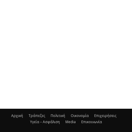
Αρχική
Τράπεζες
Πολιτική
Οικονομία
Επιχειρήσεις
Υγεία – Ασφάλιση
Media
Επικοινωνία