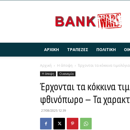
BANKWARS.GR
ΑΡΧΙΚΉ
ΤΡΆΠΕΖΕΣ
ΠΟΛΙΤΙΚΉ
ΟΙ
Αρχική
Η άποψη
Έρχονται τα κόκκινα τιμολόγι
Η άποψη
Οικονομία
Έρχονται τα κόκκινα τι
φθινόπωρο – Τα χαρακτ
27/08/2025 12:39