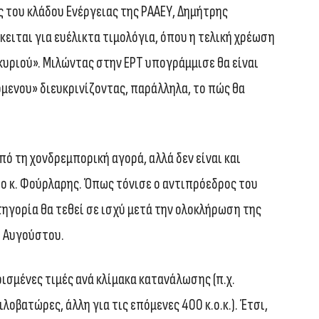
 του κλάδου Ενέργειας της ΡΑΑΕΥ, Δημήτρης
ειται για ευέλικτα τιμολόγια, όπου η τελική χρέωση
υριού». Μιλώντας στην ΕΡΤ υπογράμμισε θα είναι
όμενου» διευκρινίζοντας, παράλληλα, το πώς θα
πό τη χονδρεμπορική αγορά, αλλά δεν είναι και
 ο κ. Φούρλαρης. Όπως τόνισε ο αντιπρόεδρος του
τηγορία θα τεθεί σε ισχύ μετά την ολοκλήρωση της
1 Αυγούστου.
σμένες τιμές ανά κλίμακα κατανάλωσης (π.χ.
οβατώρες, άλλη για τις επόμενες 400 κ.ο.κ.). Έτσι,