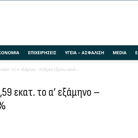
ΚΟΝΟΜΊΑ
ΕΠΙΧΕΙΡΉΣΕΙΣ
ΥΓΕΊΑ – ΑΣΦΆΛΙΣΗ
MEDIA
Ε
εκατ. το α’ εξάμηνο – Αύξηση τζίρου κατά...
,59 εκατ. το α’ εξάμηνο –
0%