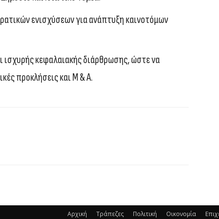
κρατικών ενισχύσεων για ανάπτυξη καινοτόμων
ι ισχυρής κεφαλαιακής διάρθρωσης, ώστε να
κές προκλήσεις και M & A.
Αρχική
Τράπεζες
Πολιτική
Οικονομία
Επιχ