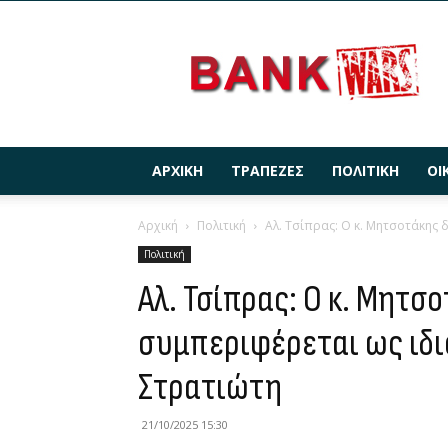
BANKWARS.GR
ΑΡΧΙΚΉ
ΤΡΆΠΕΖΕΣ
ΠΟΛΙΤΙΚΉ
ΟΙ
Αρχική
Πολιτική
Αλ. Τσίπρας: Ο κ. Μητσοτάκης δ
Πολιτική
Αλ. Τσίπρας: Ο κ. Μητσο
συμπεριφέρεται ως ιδ
Στρατιώτη
21/10/2025 15:30