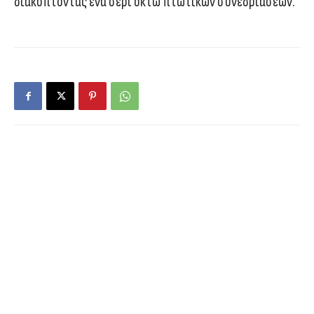
διακόπτοντας ένα σερί οκτώ πτωτικών συνεδριάσεων.