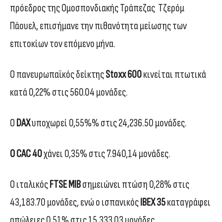
πρόεδρος της Ομοσπονδιακής Τράπεζας Τζερόμ
Πάουελ, επισήμανε την πιθανότητα μείωσης των
επιτοκίων τον επόμενο μήνα.
Ο πανευρωπαϊκός δείκτης
Stoxx 600
κινείται πτωτικά
κατά 0,22% στις 560.04 μονάδες.
Ο
DAX
υποχωρεί 0,55%% στις 24,236.50 μονάδες.
Ο CAC 40
χάνει 0,35% στις 7.940,14 μονάδες.
Ο ιταλικός
FTSE MIB
σημειώνει πτώση 0,28% στις
43,183.70 μονάδες, ενώ ο ισπανικός
IBEX 35
καταγράφει
απώλειες 0,51% στις 15,333.03 μονάδες.