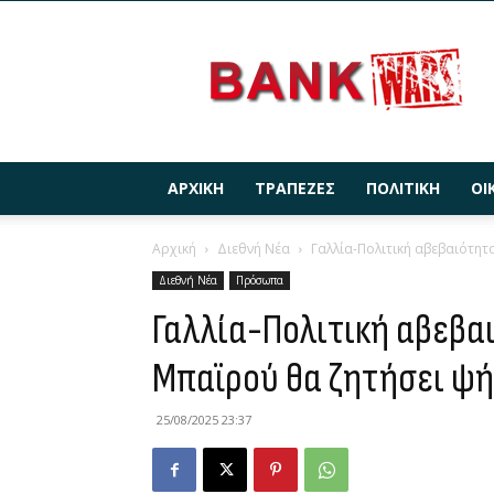
BANKWARS.GR
ΑΡΧΙΚΉ
ΤΡΆΠΕΖΕΣ
ΠΟΛΙΤΙΚΉ
ΟΙ
Αρχική
Διεθνή Νέα
Γαλλία-Πολιτική αβεβαιότη
Διεθνή Νέα
Πρόσωπα
Γαλλία-Πολιτική αβεβ
Μπαϊρού θα ζητήσει ψ
25/08/2025 23:37