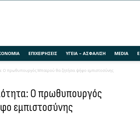
ΚΟΝΟΜΊΑ
ΕΠΙΧΕΙΡΉΣΕΙΣ
ΥΓΕΊΑ – ΑΣΦΆΛΙΣΗ
MEDIA
Ε
τα: Ο πρωθυπουργός Μπαϊρού θα ζητήσει ψήφο εμπιστοσύνης
αιότητα: Ο πρωθυπουργός
ήφο εμπιστοσύνης