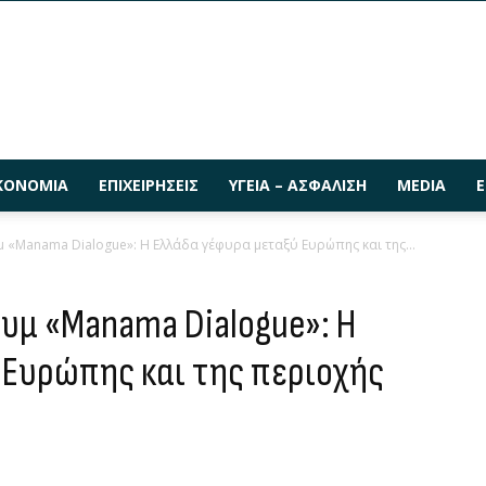
ΚΟΝΟΜΊΑ
ΕΠΙΧΕΙΡΉΣΕΙΣ
ΥΓΕΊΑ – ΑΣΦΆΛΙΣΗ
MEDIA
Ε
 «Manama Dialogue»: Η Ελλάδα γέφυρα μεταξύ Ευρώπης και της...
υμ «Manama Dialogue»: Η
Ευρώπης και της περιοχής