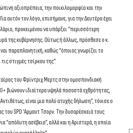
ώπινη αξιοπρέπεια, την ποικιλομορφία και την
ια αυτόν τον λόγο, επισήμανε, για την Δευτέρα έχει
λάριο, προκειμένου να υπάρξει “περισσότερη
ρά της κυβέρνησης. Ούτως ή άλλως, πρόσθεσε ο κ.
 είναι παραπλανητική, καθώς “όποιος γνωρίζει το
ι τις στιγμές τσίρκου της”.
εταίρος του Φρίντριχ Μερτς στην ομοσπονδιακή
ΚΙ+ βιώνουν ιδιαίτερα υψηλά ποσοστά εχθρότητας,
 Αντιθέτως, είναι μια πολύ ατυχής δήλωση”, τόνισε ο
ς του SPD ‘Αρμαντ Τσορν. Την δυσαρέσκειά τους
ια “απόλυτη ασέβεια”, αλλά και η Αριστερά, η οποία