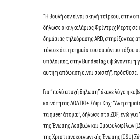
“Η Βουλή δεν είναι σκηνή τσίρκου, στην ο
δήλωσε ο καγκελάριος Φρίντριχ Μερτς σε 
δημόσιας τηλεόρασης ARD, στηρίζοντας απ
τόνισε ότι η σημαία του ουράνιου τόξου υ
υπόλοιπες, στην Bundestag υψώνονται η γε
αυτή η απόφαση είναι σωστή”, πρόσθεσε.
Για “πολύ ατυχή δήλωση” έκανε λόγο η κυβ
κοινότητας ΛΟΑΤΚΙ+ Σόφι Κοχ: “Αν η σημαία
τα queer άτομα;”, δήλωσε στο ZDF, ενώ γι
της Ένωσης Λεσβιών και Ομοφυλοφίλων (LS
της Χριστιανοκοινωνικής Ένωσης (CSU) Ζένκ