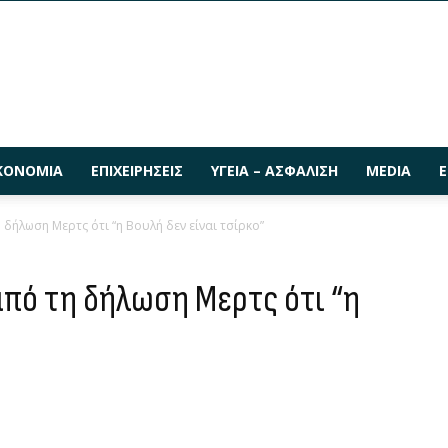
ΚΟΝΟΜΊΑ
ΕΠΙΧΕΙΡΉΣΕΙΣ
ΥΓΕΊΑ – ΑΣΦΆΛΙΣΗ
MEDIA
Ε
 δήλωση Μερτς ότι “η Βουλή δεν είναι τσίρκο”
από τη δήλωση Μερτς ότι “η