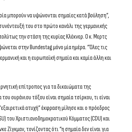
ποία μπορούν να υψώνονται σημαίες κατά βούληση”,
συνέντευξή του στο πρώτο κανάλι της γερμανικής
ολύτως την στάση της κυρίας Κλέκνερ. Ο κ. Μερτς
ψώνεται στην Bundestag μόνο μία ημέρα. “Όλες τις
ρμανική και η ευρωπαϊκή σημαία και καμία άλλη και
ερνητική επίτροπος για τα δικαιώματα της
 του ουράνιου τόξου είναι σημαία τσίρκου, τι είναι
α “εξαιρετικά ατυχή” έκφραση μίλησε και ο πρόεδρος
U) του Χριστιανοδημοκρατικού Κόμματος (CDU) και
ε Ζίγκμαν, τονίζοντας ότι “η σημαία δεν είναι για