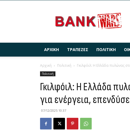
BANKWARS.GR
ΑΡΧΙΚΉ
ΤΡΆΠΕΖΕΣ
ΠΟΛΙΤΙΚΉ
ΟΙ
Αρχική
Πολιτική
Γκιλφόιλ: Η Ελλάδα πυλώνας στη
Πολιτική
Γκιλφόιλ: Η Ελλάδα πυ
για ενέργεια, επενδύσ
07/12/2025 10:37