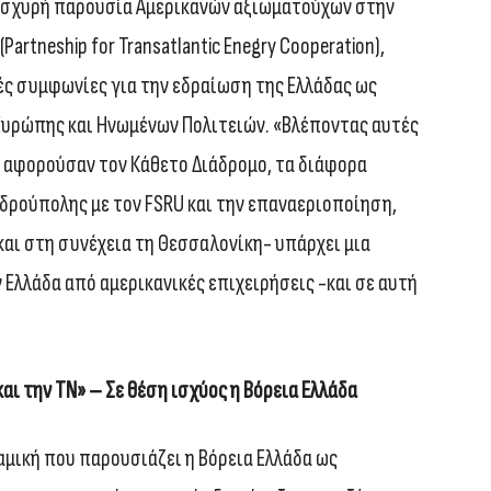
 ισχυρή παρουσία Αμερικανών αξιωματούχων στην
artneship for Transatlantic Enegry Cooperation),
ς συμφωνίες για την εδραίωση της Ελλάδας ως
Ευρώπης και Ηνωμένων Πολιτειών. «Βλέποντας αυτές
ά αφορούσαν τον Κάθετο Διάδρομο, τα διάφορα
δρούπολης με τον FSRU και την επαναεριοποίηση,
και στη συνέχεια τη Θεσσαλονίκη- υπάρχει μια
 Ελλάδα από αμερικανικές επιχειρήσεις -και σε αυτή
και την ΤΝ» – Σε θέση ισχύος η Βόρεια Ελλάδα
ναμική που παρουσιάζει η Βόρεια Ελλάδα ως