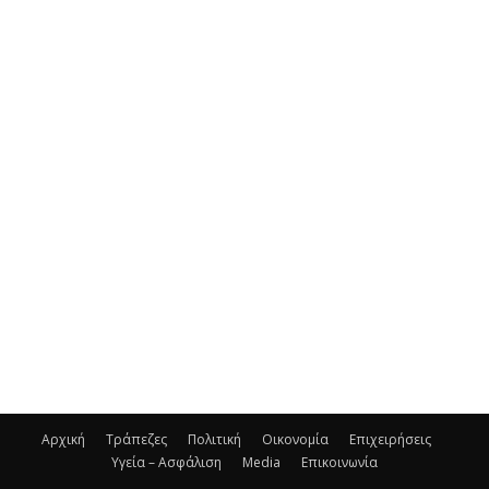
Αρχική
Τράπεζες
Πολιτική
Οικονομία
Επιχειρήσεις
Υγεία – Ασφάλιση
Media
Επικοινωνία