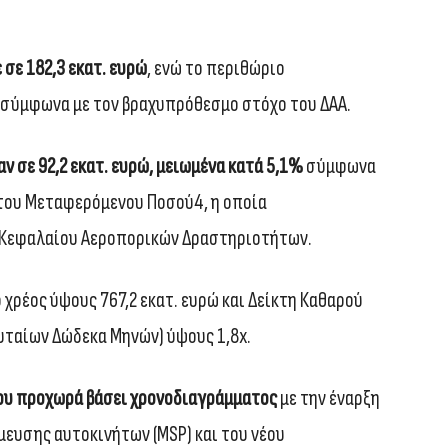
σε 182,3 εκατ. ευρώ
, ενώ το περιθώριο
 σύμφωνα με τον βραχυπρόθεσμο στόχο του ΔΑΑ.
 σε 92,2 εκατ. ευρώ, μειωμένα κατά 5,1%
σύμφωνα
 του Μεταφερόμενου Ποσού4, η οποία
η Κεφαλαίου Αεροπορικών Δραστηριοτήτων.
 χρέος ύψους 767,2 εκατ. ευρώ και Δείκτη Καθαρού
υταίων Δώδεκα Μηνών) ύψους 1,8x.
ου προχωρά βάσει χρονοδιαγράμματος
με την έναρξη
υσης αυτοκινήτων (MSP) και του νέου