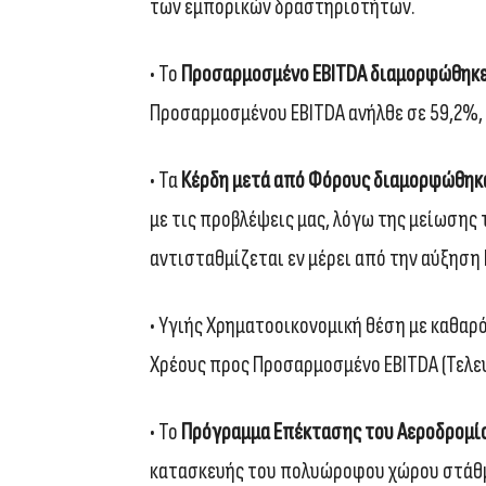
των εμπορικών δραστηριοτήτων.
• Το
Προσαρμοσμένο EBITDA διαμορφώθηκε 
Προσαρμοσμένου EBITDA ανήλθε σε 59,2%,
• Τα
Κέρδη μετά από Φόρους διαμορφώθηκαν
με τις προβλέψεις μας, λόγω της μείωσης
αντισταθμίζεται εν μέρει από την αύξησ
• Υγιής Χρηματοοικονομική θέση με καθαρό
Χρέους προς Προσαρμοσμένο EBITDA (Τελε
• Το
Πρόγραμμα Επέκτασης του Αεροδρομί
κατασκευής του πολυώροφου χώρου στάθμε