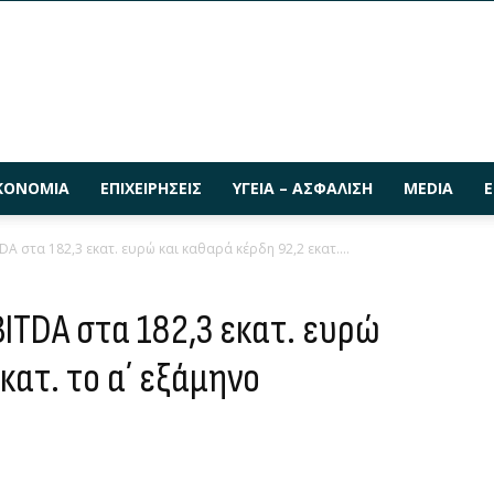
ΚΟΝΟΜΊΑ
ΕΠΙΧΕΙΡΉΣΕΙΣ
ΥΓΕΊΑ – ΑΣΦΆΛΙΣΗ
MEDIA
Ε
 στα 182,3 εκατ. ευρώ και καθαρά κέρδη 92,2 εκατ....
ITDA στα 182,3 εκατ. ευρώ
κατ. το α΄ εξάμηνο