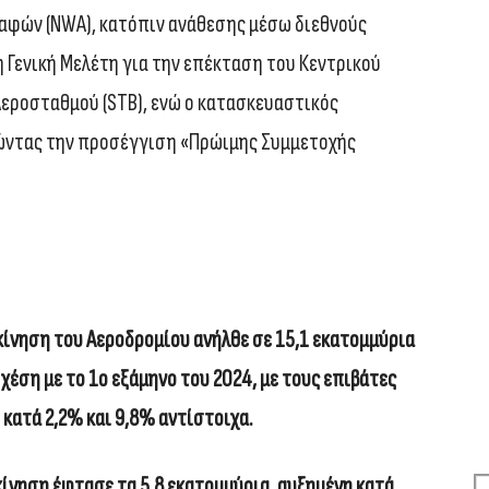
αφών (NWA), κατόπιν ανάθεσης μέσω διεθνούς
 Γενική Μελέτη για την επέκταση του Κεντρικού
εροσταθμού (STB), ενώ ο κατασκευαστικός
τώντας την προσέγγιση «Πρώιμης Συμμετοχής
κίνηση του Αεροδρομίου ανήλθε σε 15,1 εκατομμύρια
έση με το 1ο εξάμηνο του 2024, με τους επιβάτες
κατά 2,2% και 9,8% αντίστοιχα.
κίνηση έφτασε τα 5,8 εκατομμύρια, αυξημένη κατά