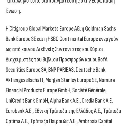
κατάλληλο τόπο διαπραγμάτευσης στην Ευρωπαϊκή
Ένωση.
H Citigroup Global Markets Europe AG, η Goldman Sachs
Bank Europe SE και η HSBC Continental Europe ενεργούν
ως από κοινού Διεθνείς Συντονιστές και Κύριοι
Διαχειριστές του Βιβλίου Προσφορών και οι BofA
Securities Europe SA, BNP PARIBAS, Deutsche Bank
Aktiengesellschaft, Morgan Stanley Europe SE, Nomura
Financial Products Europe GmbH, Société Générale,
UniCredit Bank GmbH, Alpha Bank Α.Ε., Credia Bank Α.Ε,
Eurobank Α.Ε., Εθνική Τράπεζα της Ελλάδος Α.Ε., Τράπεζα
Optima Α.Ε., Τράπεζα Πειραιώς Α.Ε., Ambrosia Capital