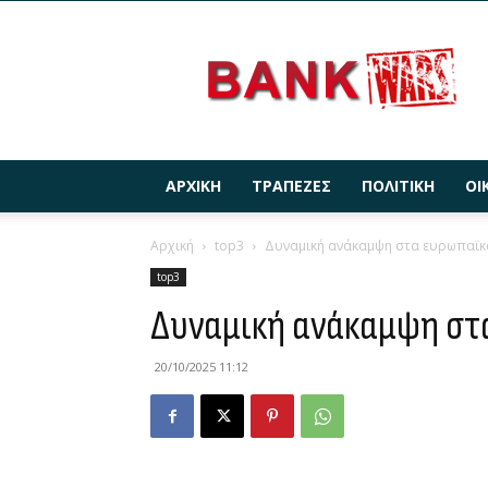
BANKWARS.GR
ΑΡΧΙΚΉ
ΤΡΆΠΕΖΕΣ
ΠΟΛΙΤΙΚΉ
ΟΙ
Αρχική
top3
Δυναμική ανάκαμψη στα ευρωπαϊκ
top3
Δυναμική ανάκαμψη στ
20/10/2025 11:12