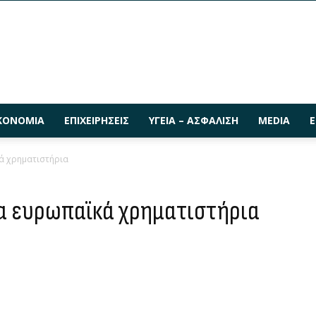
ΚΟΝΟΜΊΑ
ΕΠΙΧΕΙΡΉΣΕΙΣ
ΥΓΕΊΑ – ΑΣΦΆΛΙΣΗ
MEDIA
Ε
ά χρηματιστήρια
α ευρωπαϊκά χρηματιστήρια