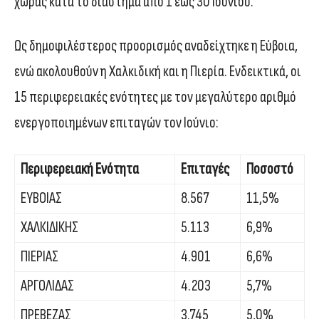
χώρας κατά το διάστημα από 1 έως 30 Ιουνίου.
Ως δημοφιλέστερος προορισμός αναδείχτηκε η Εύβοια,
ενώ ακολουθούν η Χαλκιδική και η Πιερία. Ενδεικτικά, οι
15 περιφερειακές ενότητες με τον μεγαλύτερο αριθμό
ενεργοποιημένων επιταγών τον Ιούνιο:
Περιφερειακή Ενότητα
Επιταγές
Ποσοστό
ΕΥΒΟΙΑΣ
8.567
11,5%
ΧΑΛΚΙΔΙΚΗΣ
5.113
6,9%
ΠΙΕΡΙΑΣ
4.901
6,6%
ΑΡΓΟΛΙΔΑΣ
4.203
5,7%
ΠΡΕΒΕΖΑΣ
3.745
5,0%