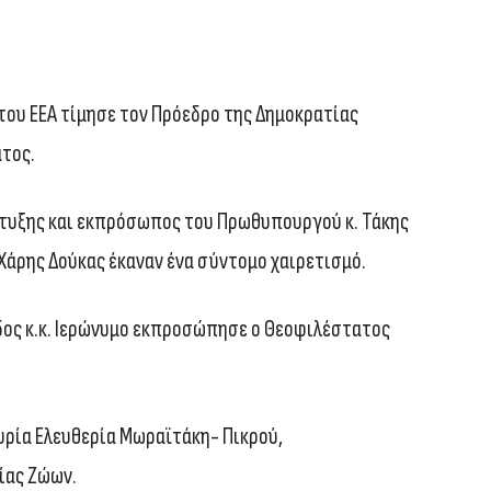
του ΕΕΑ τίμησε τον Πρόεδρο της Δημοκρατίας
τος.
πτυξης και εκπρόσωπος του Πρωθυπουργού κ. Τάκης
 Χάρης Δούκας έκαναν ένα σύντομο χαιρετισμό.
δος κ.κ. Ιερώνυμο εκπροσώπησε ο Θεοφιλέστατος
υρία Ελευθερία Μωραϊτάκη- Πικρού,
ίας Ζώων.