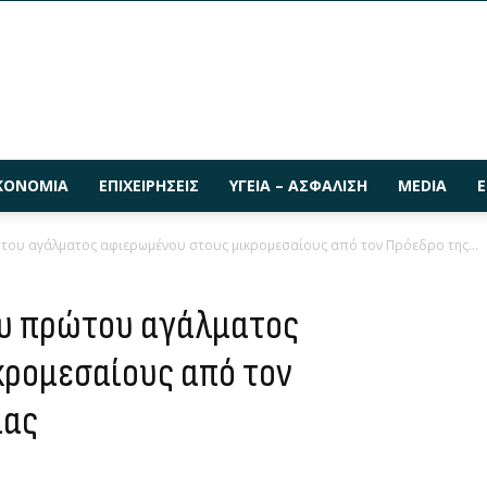
ΚΟΝΟΜΊΑ
ΕΠΙΧΕΙΡΉΣΕΙΣ
ΥΓΕΊΑ – ΑΣΦΆΛΙΣΗ
MEDIA
Ε
του αγάλματος αφιερωμένου στους μικρομεσαίους από τον Πρόεδρο της...
ου πρώτου αγάλματος
κρομεσαίους από τον
ίας