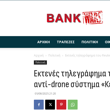
BANKWARS.GR
ΑΡΧΙΚΉ
ΤΡΆΠΕΖΕΣ
ΠΟΛΙΤΙΚΉ
ΟΙ
Αρχική
Πολιτική
Εκτενές τηλεγράφημα του Reute
Πολιτική
Εκτενές τηλεγράφημα τ
αντί-drone σύστημα «
05/08/2025 21:20