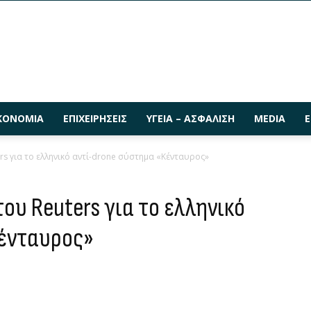
ΚΟΝΟΜΊΑ
ΕΠΙΧΕΙΡΉΣΕΙΣ
ΥΓΕΊΑ – ΑΣΦΆΛΙΣΗ
MEDIA
Ε
rs για το ελληνικό αντί-drone σύστημα «Κένταυρος»
ου Reuters για το ελληνικό
Κένταυρος»