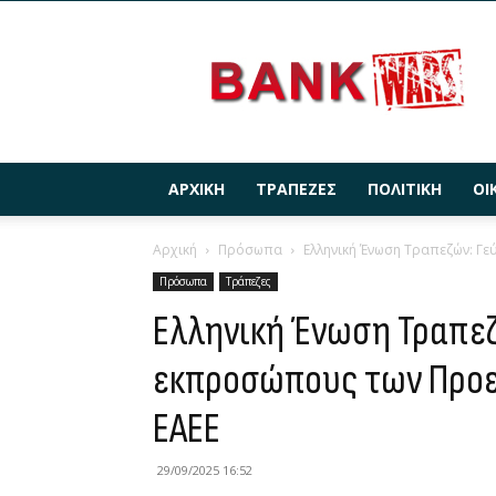
BANKWARS.GR
ΑΡΧΙΚΉ
ΤΡΆΠΕΖΕΣ
ΠΟΛΙΤΙΚΉ
ΟΙ
Αρχική
Πρόσωπα
Ελληνική Ένωση Τραπεζών: Γε
Πρόσωπα
Τράπεζες
Ελληνική Ένωση Τραπεζ
εκπροσώπους των Προεδ
ΕΑΕΕ
29/09/2025 16:52