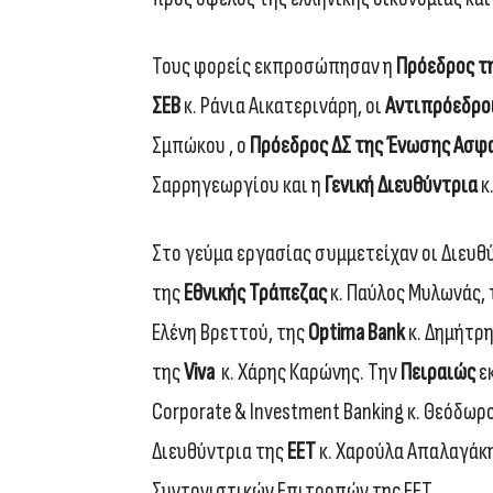
Τους φορείς εκπροσώπησαν η
Πρόεδρος τη
ΣΕΒ
κ. Ράνια Αικατερινάρη, οι
Αντιπρόεδροι
Σμπώκου , ο
Πρόεδρος ΔΣ της Ένωσης Ασφα
Σαρρηγεωργίου και η
Γενική Διευθύντρια
κ
Στο γεύμα εργασίας συμμετείχαν οι Διευθ
της
Εθνικής Τράπεζας
κ. Παύλος Μυλωνάς,
Ελένη Βρεττού, της
Optima Bank
κ. Δημήτρη
της
Viva
κ. Χάρης Καρώνης. Την
Πειραιώς
εκ
Corporate & Investment Banking κ. Θεόδωρο
Διευθύντρια της
ΕΕΤ
κ. Χαρούλα Απαλαγάκη
Συντονιστικών Επιτροπών της ΕΕΤ.