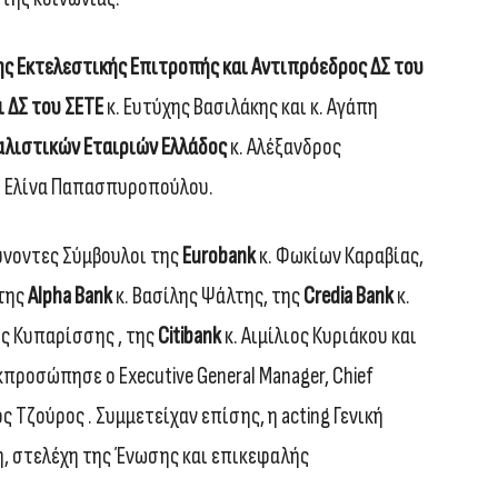
ς Εκτελεστικής Επιτροπής και Αντιπρόεδρος ΔΣ του
 ΔΣ του ΣΕΤΕ
κ. Ευτύχης Βασιλάκης και κ. Αγάπη
λιστικών Εταιριών Ελλάδος
κ. Αλέξανδρος
. Ελίνα Παπασπυροπούλου.
ύνοντες Σύμβουλοι της
Eurobank
κ. Φωκίων Καραβίας,
 της
Alpha Bank
κ. Βασίλης Ψάλτης, της
Credia Bank
κ.
ς Κυπαρίσσης , της
Citibank
κ. Αιμίλιος Κυριάκου και
προσώπησε ο Executive General Manager, Chief
ς Τζούρος . Συμμετείχαν επίσης, η acting Γενική
, στελέχη της Ένωσης και επικεφαλής