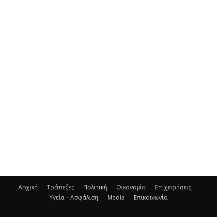
Αρχική
Τράπεζες
Πολιτική
Οικονομία
Επιχειρήσεις
Υγεία – Ασφάλιση
Media
Επικοινωνία