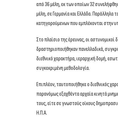
από 36 μέλη, εκ των οποίων 32 συνελήφθη
μέλη, σε Γερμανία και Ελλάδα. Παράλληλα 
κατηγορούμενων που εμπλέκονται στην υ
Στο πλαίσιο της έρευνας, οι αστυνομικοί 
δραστηριοποιήθηκαν πανελλαδικά, συγκρό
διεθνικό χαρακτήρα, ιεραρχική δομή, εσω
συγκεκριμένη μεθοδολογία.
Επιπλέον, ταυτοποιήθηκε ο διεθνικός χαρ
παρανόμως εξαχθέντα αρχαία κινητά μνημε
τους, είτε σε γνωστούς οίκους δημοπρασι
Η.Π.Α.