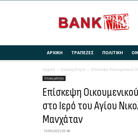
BANKWARS.GR
ΑΡΧΙΚΉ
ΤΡΆΠΕΖΕΣ
ΠΟΛΙΤΙΚΉ
ΟΙ
Αρχική
Επικαιρότητα
Επίσκεψη Οικουμενικού Π
Επικαιρότητα
Επίσκεψη Οικουμενικο
στο Ιερό του Αγίου Νικ
Μανχάταν
19/09/2025 09:48