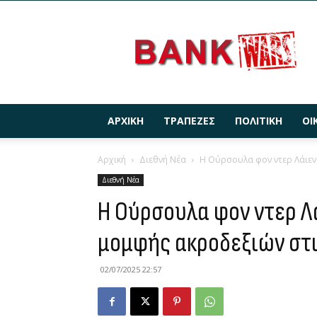
BANKWARS.GR
ΑΡΧΙΚΉ
ΤΡΆΠΕΖΕΣ
ΠΟΛΙΤΙΚΉ
ΟΙ
Αρχική
Διεθνή Νέα
Η Ούρσουλα φον ντερ Λάιεν 
Διεθνή Νέα
Η Ούρσουλα φον ντερ Λ
μομφής ακροδεξιών στι
02/07/2025 22:57