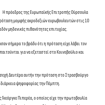
Η πρόεδρος της Ευρωπαϊκής Επιτροπής Ούρσουλα
 πρόταση μομφής ακροδεξιών ευρωβουλευτών στις 10
χεδόν μηδενικές πιθανότητες επιτυχίας.
σαν σήμερα το βράδυ ότι η πρόταση είχε λάβει τον
αιτούνται για να εξεταστεί στο Κοινοβούλιο και
οσεχή Δευτέρα αυτήν την πρόταση στο Στρασβούργο
η διάρκεια ψηφοφορίας την Πέμπτη.
 Γκεόργκε Πιπερέα, ο οποίος είχε την πρωτοβουλία