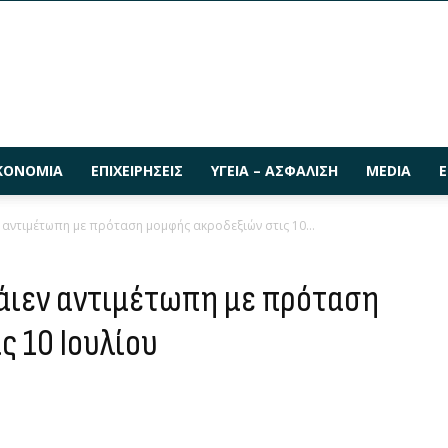
ΚΟΝΟΜΊΑ
ΕΠΙΧΕΙΡΉΣΕΙΣ
ΥΓΕΊΑ – ΑΣΦΆΛΙΣΗ
MEDIA
Ε
αντιμέτωπη με πρόταση μομφής ακροδεξιών στις 10...
άιεν αντιμέτωπη με πρόταση
ς 10 Ιουλίου