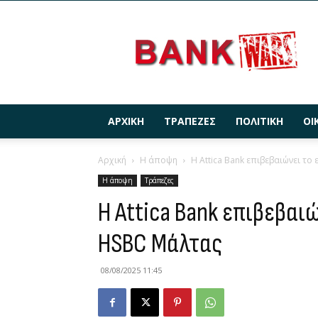
BANKWARS.GR
ΑΡΧΙΚΉ
ΤΡΆΠΕΖΕΣ
ΠΟΛΙΤΙΚΉ
ΟΙ
Αρχική
Η άποψη
Η Attica Bank επιβεβαιώνει το
Η άποψη
Τράπεζες
Η Attica Bank επιβεβαι
HSBC Μάλτας
08/08/2025 11:45