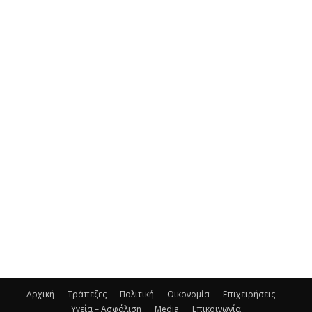
Αρχική
Τράπεζες
Πολιτική
Οικονομία
Επιχειρήσεις
Υγεία – Ασφάλιση
Media
Επικοινωνία