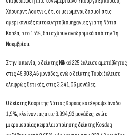
επιβεβαίωση από τον Αμερικανό Υπουργό Εμπορίου,
Χάουαρντ Λούτνικ, ότι οι μειωμένοι δασμοί στις
αμερικανικές αυτοκινητοβιομηχανίες για τη Νότια
Κορέα, στο 15%, θα ισχύουν αναδρομικά από την 1η
Νοεμβρίου.
Στην Ιαπωνία, ο δείκτης Nikkei 225 έκλεισε αμετάβλητος
στις 49.303,45 μονάδες, ενώ ο δείκτης Topix έκλεισε
ελαφρώς θετικός, στις 3.341,06 μονάδες.
Ο δείκτης Kospi της Νότιας Κορέας κατέγραψε άνοδο
1,9%, κλείνοντας στις 3.994,93 μονάδες, ενώ ο
μικρομεσαίας κεφαλαιοποίησης δείκτης Kosdaq