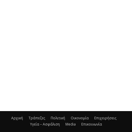
Αρχική
Τράπεζες
Πολιτική
Οικονομία
Επιχειρήσεις
Υγεία – Ασφάλιση
Media
Επικοινωνία