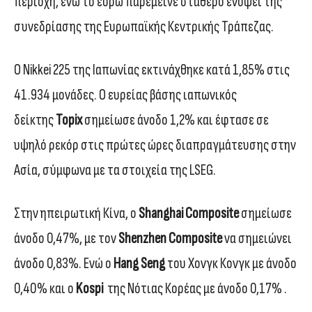
περιοχή, ενώ το ευρώ παρέμεινε σταθερό ενόψει της
συνεδρίασης της Ευρωπαϊκής Κεντρικής Τράπεζας.
Ο Nikkei 225 της Ιαπωνίας εκτινάχθηκε κατά 1,85% στις
41.934 μονάδες. Ο ευρείας βάσης ιαπωνικός
δείκτης
Topix
σημείωσε άνοδο 1,2% και έφτασε σε
υψηλό ρεκόρ στις πρώτες ώρες διαπραγμάτευσης στην
Ασία, σύμφωνα με τα στοιχεία της LSEG.
Στην ηπειρωτική Κίνα, ο
Shanghai Composite
σημείωσε
άνοδο 0,47%, με τον
Shenzhen Composite
να σημειώνει
άνοδο 0,83%. Ενώ ο
Hang Seng
του Χονγκ Κονγκ με άνοδο
0,40% και ο
Kospi
της Νότιας Κορέας με άνοδο 0,17% .