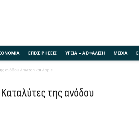
ΚΟΝΟΜΊΑ
ΕΠΙΧΕΙΡΉΣΕΙΣ
ΥΓΕΊΑ – ΑΣΦΆΛΙΣΗ
MEDIA
Ε
 της ανόδου Amazon και Apple
– Kαταλύτες της ανόδου