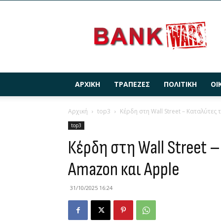
BANKWARS.GR
ΑΡΧΙΚΉ
ΤΡΆΠΕΖΕΣ
ΠΟΛΙΤΙΚΉ
ΟΙ
Αρχική
top3
Κέρδη στη Wall Street – Kαταλύτες
top3
Κέρδη στη Wall Street 
Amazon και Apple
31/10/2025 16:24