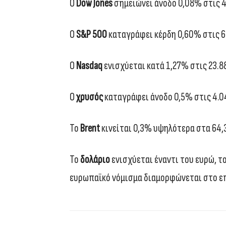
Ο
Dow Jones
σημειώνει άνοδο 0,08% στις 4
Ο
S&P 500
καταγράφει κέρδη 0,60% στις 6
Ο
Nasdaq
ενισχύεται κατά 1,27% στις 23.8
Ο
χρυσός
καταγράφει άνοδο 0,5% στις 4.0
Το
Brent
κινείται 0,3% υψηλότερα στα 64,3
Το
δολάριο
ενισχύεται έναντι του ευρώ, του
ευρωπαϊκό νόμισμα διαμορφώνεται στο επ