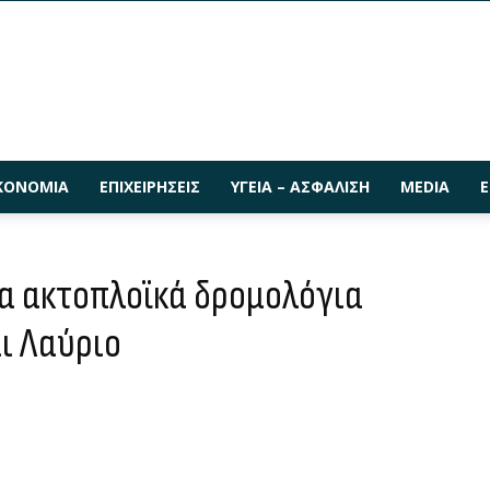
ΚΟΝΟΜΊΑ
ΕΠΙΧΕΙΡΉΣΕΙΣ
ΥΓΕΊΑ – ΑΣΦΆΛΙΣΗ
MEDIA
Ε
τα ακτοπλοϊκά δρομολόγια
ι Λαύριο