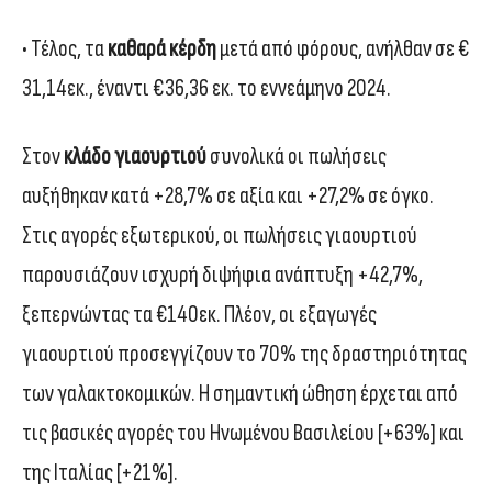
• Τέλος, τα
καθαρά κέρδη
μετά από φόρους, ανήλθαν σε €
31,14εκ., έναντι €36,36 εκ. το εννεάμηνο 2024.
Στον
κλάδο γιαουρτιού
συνολικά οι πωλήσεις
αυξήθηκαν κατά +28,7% σε αξία και +27,2% σε όγκο.
Στις αγορές εξωτερικού, οι πωλήσεις γιαουρτιού
παρουσιάζουν ισχυρή διψήφια ανάπτυξη +42,7%,
ξεπερνώντας τα €140εκ. Πλέον, οι εξαγωγές
γιαουρτιού προσεγγίζουν το 70% της δραστηριότητας
των γαλακτοκομικών. Η σημαντική ώθηση έρχεται από
τις βασικές αγορές του Ηνωμένου Βασιλείου [+63%] και
της Ιταλίας [+21%].