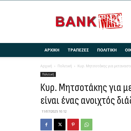
BANKWARS.GR
ΑΡΧΙΚΉ
ΤΡΆΠΕΖΕΣ
ΠΟΛΙΤΙΚΉ
ΟΙ
Αρχική
Πολιτική
Κυρ. Μητσοτάκης για μεταναστε
Πολιτική
Κυρ. Μητσοτάκης για μ
είναι ένας ανοιχτός δ
11/07/2025 10:12