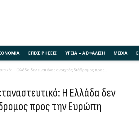
ΚΟΝΟΜΊΑ
ΕΠΙΧΕΙΡΉΣΕΙΣ
ΥΓΕΊΑ – ΑΣΦΆΛΙΣΗ
MEDIA
Ε
υτικό: Η Ελλάδα δεν είναι ένας ανοιχτός διάδρομος προς...
εταναστευτικό: Η Ελλάδα δεν
ιάδρομος προς την Ευρώπη