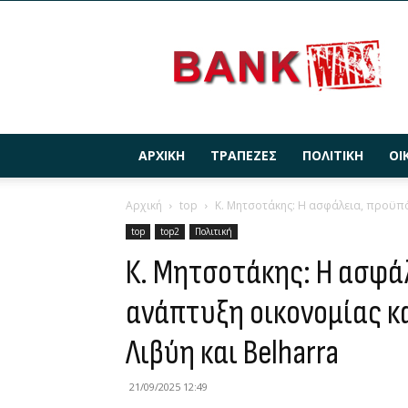
BANKWARS.GR
ΑΡΧΙΚΉ
ΤΡΆΠΕΖΕΣ
ΠΟΛΙΤΙΚΉ
ΟΙ
Αρχική
top
Κ. Μητσοτάκης: Η ασφάλεια, προϋπόθ
top
top2
Πολιτική
Κ. Μητσοτάκης: Η ασφά
ανάπτυξη οικονομίας κα
Λιβύη και Belharra
21/09/2025 12:49