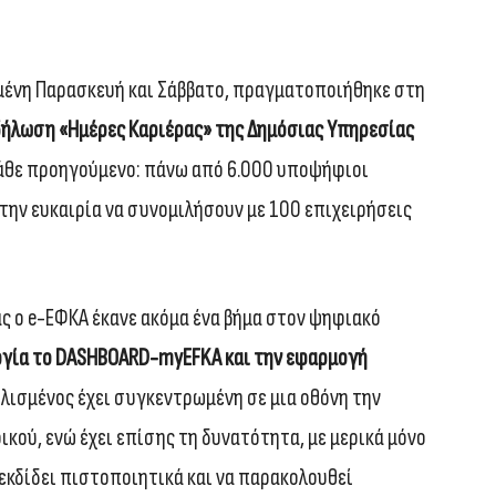
σμένη Παρασκευή και Σάββατο, πραγματοποιήθηκε στη
κδήλωση «Ημέρες Καριέρας» της Δημόσιας Υπηρεσίας
άθε προηγούμενο: πάνω από 6.000 υποψήφιοι
 την ευκαιρία να συνομιλήσουν με 100 επιχειρήσεις
ας ο e-ΕΦΚΑ έκανε ακόμα ένα βήμα στον ψηφιακό
ργία το DASHBOARD-myEFKA και την εφαρμογή
λισμένος έχει συγκεντρωμένη σε μια οθόνη την
κού, ενώ έχει επίσης τη δυνατότητα, με μερικά μόνο
α εκδίδει πιστοποιητικά και να παρακολουθεί