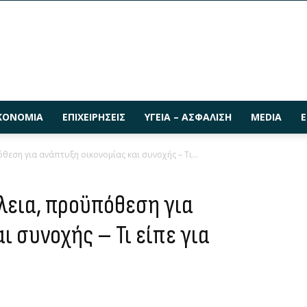
ΚΟΝΟΜΊΑ
ΕΠΙΧΕΙΡΉΣΕΙΣ
ΥΓΕΊΑ – ΑΣΦΆΛΙΣΗ
MEDIA
Ε
εση για ανάπτυξη οικονομίας και συνοχής – Τι...
λεια, προϋπόθεση για
ι συνοχής – Τι είπε για