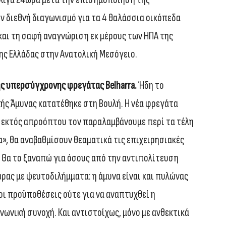
ν διεθνή διαγωνισμό για τα 4 θαλάσσια οικόπεδα
και τη σαφή αναγνώριση εκ μέρους των ΗΠΑ της
ης Ελλάδας στην Ανατολική Μεσόγειο.
ης υπερσύγχρονης φρεγάτας Belharra.
Ήδη το
ής Άμυνας κατατέθηκε στη Βουλή. Η νέα φρεγάτα
υ εκτός απροόπτου τον παραλαμβάνουμε περί τα τέλη
α», θα αναβαθμίσουν θεαματικά τις επιχειρησιακές
 Θα το ξαναπώ για όσους από την αντιπολίτευση
ρας με ψευτοδιλήμματα: η άμυνα είναι και πυλώνας
οι προϋποθέσεις ούτε για να αναπτυχθεί η
ινωνική συνοχή. Και αντιστοίχως, μόνο με ανθεκτικά