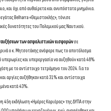
αιο, και όχι από αυθαίρετα και ανυπόστατα μνημόνια.
γάτας Belharra «Θεμιστοκλής», τόνισε
ακές δυνατότητες του Πολεμικού μας Ναυτικού.
σαυξήσεων των ασφαλιστικών εισφορών
σε
ερινά ο κ. Μητσοτάκης ανέφερε πως το αποτέλεσμα
ό υπερωρίες και υπερεργασία να αυξηθούν κατά 48%
έση με το αντίστοιχο τετράμηνο του 2024. Για το
 και αργίες αυξήθηκαν κατά 31% και αντίστοιχα
ημένα κατά 43%.
η 45η εκδήλωση «Ημέρες Καριέρας» της ΔΥΠΑ στην
6.000 υποψήφιων εργαζομένων, ενώ, αναφέρθηκε και