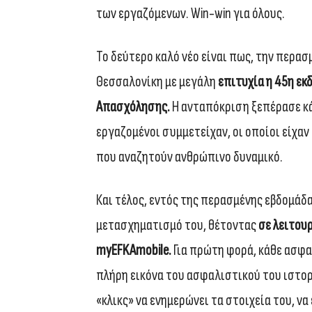
των εργαζόμενων. Win-win για όλους.
Το δεύτερο καλό νέο είναι πως, την περα
Θεσσαλονίκη με μεγάλη
επιτυχία η 45η ε
Απασχόλησης.
Η ανταπόκριση ξεπέρασε κ
εργαζομένοι συμμετείχαν, οι οποίοι είχαν
που αναζητούν ανθρώπινο δυναμικό.
Και τέλος, εντός της περασμένης εβδομάδ
μετασχηματισμό του, θέτοντας
σε λειτου
myEFKAmobile.
Για πρώτη φορά, κάθε ασφα
πλήρη εικόνα του ασφαλιστικού του ιστορι
«κλικς» να ενημερώνει τα στοιχεία του, ν