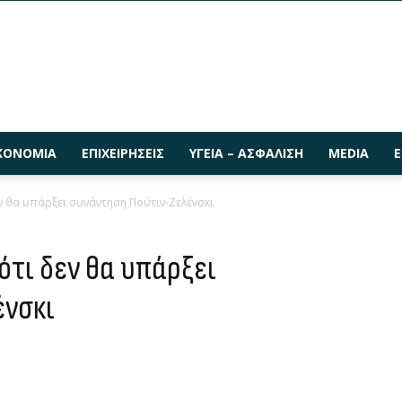
ΚΟΝΟΜΊΑ
ΕΠΙΧΕΙΡΉΣΕΙΣ
ΥΓΕΊΑ – ΑΣΦΆΛΙΣΗ
MEDIA
Ε
εν θα υπάρξει συνάντηση Πούτιν-Ζελένσκι
ότι δεν θα υπάρξει
ένσκι