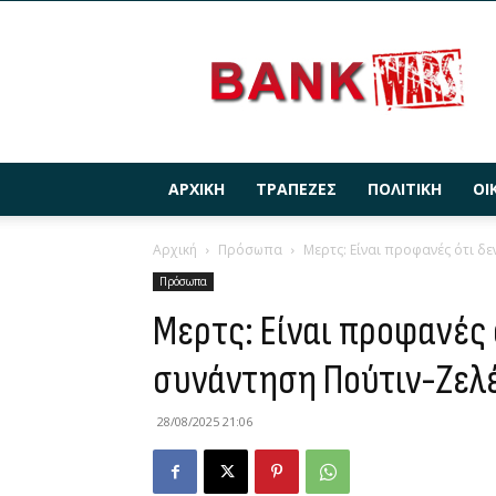
BANKWARS.GR
ΑΡΧΙΚΉ
ΤΡΆΠΕΖΕΣ
ΠΟΛΙΤΙΚΉ
ΟΙ
Αρχική
Πρόσωπα
Μερτς: Είναι προφανές ότι δ
Πρόσωπα
Μερτς: Είναι προφανές 
συνάντηση Πούτιν-Ζελ
28/08/2025 21:06