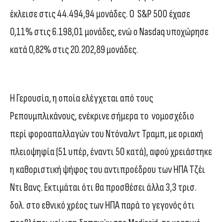
έκλεισε στις 44.494,94 μονάδες. Ο S&P 500 έχασε
0,11% στις 6.198,01 μονάδες, ενώ ο Nasdaq υποχώρησε
κατά 0,82% στις 20.202,89 μονάδες.
Η Γερουσία, η οποία ελέγχεται από τους
Ρεπουμπλικάνους, ενέκρινε σήμερα το νομοσχέδιο
περί φοροαπαλλαγών του Ντόναλντ Τραμπ, με οριακή
πλειοψηφία (51 υπέρ, έναντι 50 κατά), αφού χρειάστηκε
η καθοριστική ψήφος του αντιπροέδρου των ΗΠΑ Τζέι
Ντι Βανς. Εκτιμάται ότι θα προσθέσει άλλα 3,3 τρισ.
δολ. στο εθνικό χρέος των ΗΠΑ παρά το γεγονός ότι