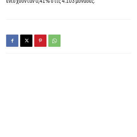
ενισχύονταν 0,41% στις 4.103 μονάδες.