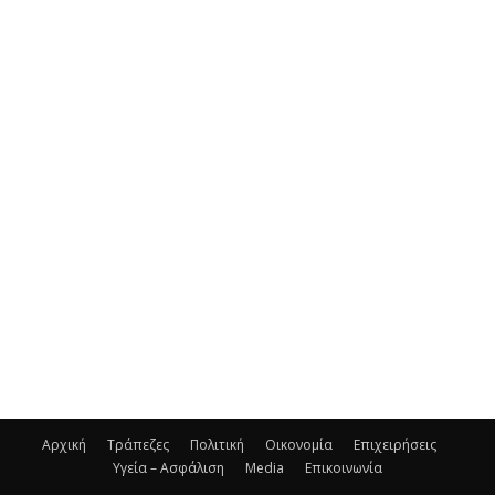
Αρχική
Τράπεζες
Πολιτική
Οικονομία
Επιχειρήσεις
Υγεία – Ασφάλιση
Media
Επικοινωνία