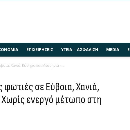
ΚΟΝΟΜΊΑ
ΕΠΙΧΕΙΡΉΣΕΙΣ
ΥΓΕΊΑ – ΑΣΦΆΛΙΣΗ
MEDIA
Ε
ύβοια, Χανιά, Κύθηρα και Μεσσηνία –...
ς φωτιές σε Εύβοια, Χανιά,
 Χωρίς ενεργό μέτωπο στη