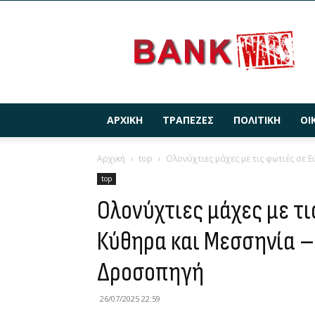
BANKWARS.GR
ΑΡΧΙΚΉ
ΤΡΆΠΕΖΕΣ
ΠΟΛΙΤΙΚΉ
ΟΙ
Αρχική
top
Ολονύχτιες μάχες με τις φωτιές σε Ε
top
Ολονύχτιες μάχες με τι
Κύθηρα και Μεσσηνία –
Δροσοπηγή
26/07/2025 22:59