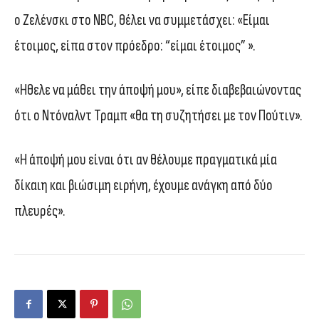
ο Ζελένσκι στο NBC, θέλει να συμμετάσχει: «Είμαι
έτοιμος, είπα στον πρόεδρο: “είμαι έτοιμος” ».
«Ηθελε να μάθει την άποψή μου», είπε διαβεβαιώνοντας
ότι ο Ντόναλντ Τραμπ «θα τη συζητήσει με τον Πούτιν».
«Η άποψή μου είναι ότι αν θέλουμε πραγματικά μία
δίκαιη και βιώσιμη ειρήνη, έχουμε ανάγκη από δύο
πλευρές».