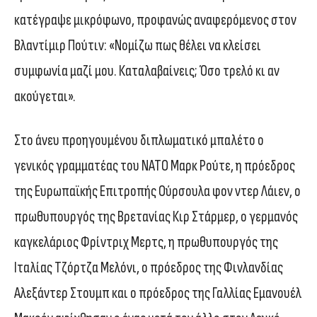
κατέγραψε μικρόφωνο, προφανώς αναφερόμενος στον
Βλαντίμιρ Πούτιν: «Νομίζω πως θέλει να κλείσει
συμφωνία μαζί μου. Καταλαβαίνεις; Όσο τρελό κι αν
ακούγεται».
Στο άνευ προηγουμένου διπλωματικό μπαλέτο ο
γενικός γραμματέας του NATO Μαρκ Ρούτε, η πρόεδρος
της Ευρωπαϊκής Επιτροπής Ούρσουλα φον ντερ Λάιεν, ο
πρωθυπουργός της Βρετανίας Κιρ Στάρμερ, ο γερμανός
καγκελάριος Φρίντριχ Μερτς, η πρωθυπουργός της
Ιταλίας Τζόρτζα Μελόνι, ο πρόεδρος της Φινλανδίας
Αλεξάντερ Στουμπ και ο πρόεδρος της Γαλλίας Εμανουέλ