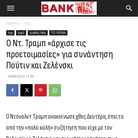
Αρχική
top
top
top2
Διεθνή Νέα
ΤΟ ΘΕΜΑ
Ο Ντ. Τραμπ «άρχισε τις
προετοιμασίες» για συνάντηση
Πούτιν και Ζελένσκι
19/08/2025 11:30
Ο Ντόναλντ Τραμπ ανακοίνωσε χθες Δευτέρα, έπειτα
από την «πολύ καλή» συζήτηση που είχε με τον