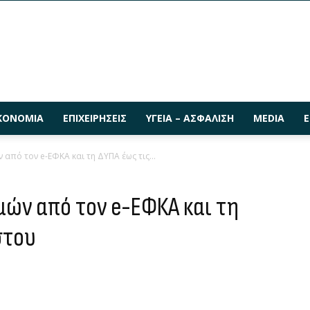
ΚΟΝΟΜΊΑ
ΕΠΙΧΕΙΡΉΣΕΙΣ
ΥΓΕΊΑ – ΑΣΦΆΛΙΣΗ
MEDIA
Ε
από τον e-ΕΦΚΑ και τη ΔΥΠΑ έως τις...
ών από τον e-ΕΦΚΑ και τη
στου