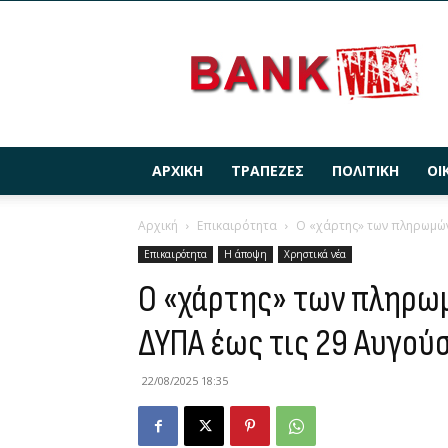
BANKWARS.GR
ΑΡΧΙΚΉ
ΤΡΆΠΕΖΕΣ
ΠΟΛΙΤΙΚΉ
ΟΙ
Αρχική
Επικαιρότητα
Ο «χάρτης» των πληρωμών 
Επικαιρότητα
Η άποψη
Χρηστικά νέα
Ο «χάρτης» των πληρωμ
ΔΥΠΑ έως τις 29 Αυγού
22/08/2025 18:35