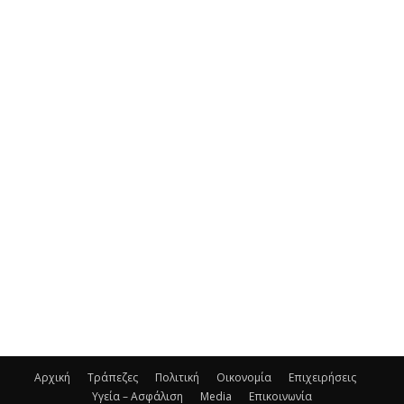
Αρχική
Τράπεζες
Πολιτική
Οικονομία
Επιχειρήσεις
Υγεία – Ασφάλιση
Media
Επικοινωνία