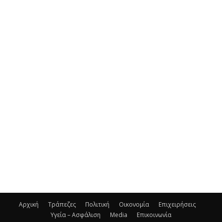
Αρχική
Τράπεζες
Πολιτική
Οικονομία
Επιχειρήσεις
Υγεία – Ασφάλιση
Media
Επικοινωνία