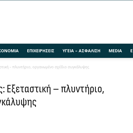
ΚΟΝΟΜΊΑ
ΕΠΙΧΕΙΡΉΣΕΙΣ
ΥΓΕΊΑ – ΑΣΦΆΛΙΣΗ
MEDIA
Ε
στική – πλυντήριο, οργανωμένο σχέδιο συγκάλυψης
: Εξεταστική – πλυντήριο,
γκάλυψης