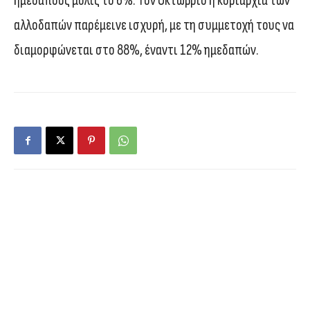
ημεδαπούς μόλις το 6%. Τον Οκτώβριο η κυριαρχία των
αλλοδαπών παρέμεινε ισχυρή, με τη συμμετοχή τους να
διαμορφώνεται στο 88%, έναντι 12% ημεδαπών.