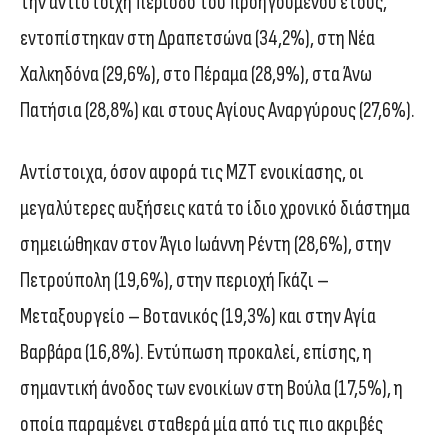
την αντίστοιχη περίοδο του προηγούμενου έτους,
εντοπίστηκαν στη Δραπετσώνα (34,2%), στη Νέα
Χαλκηδόνα (29,6%), στο Πέραμα (28,9%), στα Άνω
Πατήσια (28,8%) και στους Αγίους Αναργύρους (27,6%).
Αντίστοιχα, όσον αφορά τις ΜΖΤ ενοικίασης, οι
μεγαλύτερες αυξήσεις κατά το ίδιο χρονικό διάστημα
σημειώθηκαν στον Άγιο Ιωάννη Ρέντη (28,6%), στην
Πετρούπολη (19,6%), στην περιοχή Γκάζι –
Μεταξουργείο – Βοτανικός (19,3%) και στην Αγία
Βαρβάρα (16,8%). Εντύπωση προκαλεί, επίσης, η
σημαντική άνοδος των ενοικίων στη Βούλα (17,5%), η
οποία παραμένει σταθερά μία από τις πιο ακριβές