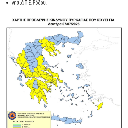
νησιά Π.Ε. Ρόδου.