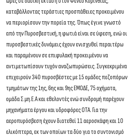
ώρες σε δασική έκταση στον Φενεό Κορινθίας,
καταβάλλοντας τεράστιες προσπάθειες προκειμένου
να περιορίσουν την πορεία της. Όπως έγινε γνωστό
από την Πυροσβεστική, η φωτιά είναι σε ύφεση, ενώ οι
πυροσβεστικές δυνάμεις έχουν ενισχυθεί περαιτέρω
και παραμένουν σε επιφυλακή προκειμένου να
αντιμετωπίσουν τυχόν αναζωπυρώσεις. Συγκεκριμένα
επιχειρούν 340 πυροσβέστες με 15 ομάδες πεζοπόρων
τμημάτων της 1ης, 6ης και 9ης ΕΜΟΔΕ, 75 οχήματα,
ομάδα Σ.μη.Ε.Α και εθελοντές ενώ συνδρομή παρέχουν
μηχανήματα έργου και υδροφόρες ΟΤΑ. Για την
αεροπυρόσβεση έχουν διατεθεί 11 αεροσκάφη και 10
ελικόπτερα, εκ των οποίων τα δύο για το συντονισμό