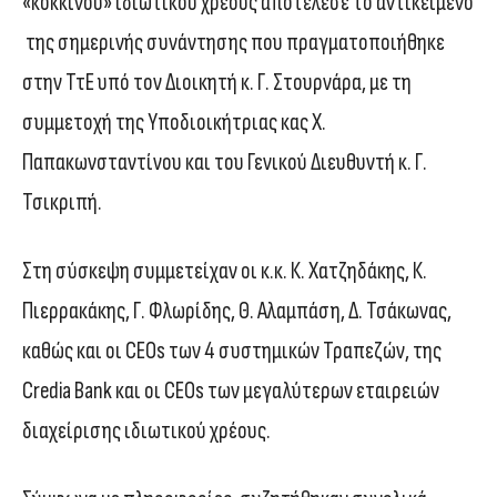
«κόκκινου» ιδιωτικού χρέους αποτέλεσε το αντικείμενο
της σημερινής συνάντησης που πραγματοποιήθηκε
στην ΤτΕ υπό τον Διοικητή κ. Γ. Στουρνάρα, με τη
συμμετοχή της Υποδιοικήτριας κας Χ.
Παπακωνσταντίνου και του Γενικού Διευθυντή κ. Γ.
Τσικριπή.
Στη σύσκεψη συμμετείχαν οι κ.κ. Κ. Χατζηδάκης, Κ.
Πιερρακάκης, Γ. Φλωρίδης, Θ. Αλαμπάση, Δ. Τσάκωνας,
καθώς και οι CEOs των 4 συστημικών Τραπεζών, της
Credia Bank και οι CEOs των μεγαλύτερων εταιρειών
διαχείρισης ιδιωτικού χρέους.