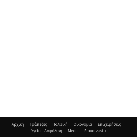
Αρχική
Τράπεζες
Πολιτική
Οικονομία
Επιχειρήσεις
Υγεία – Ασφάλιση
Media
Επικοινωνία